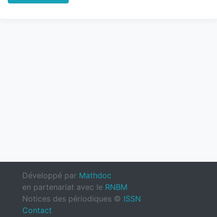
Développé par
Mathdoc
en partenariat avec le
RNBM
Notices des périodiques ©
ISSN
Contact