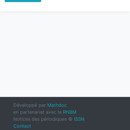
Développé par
Mathdoc
en partenariat avec le
RNBM
Notices des périodiques ©
ISSN
Contact