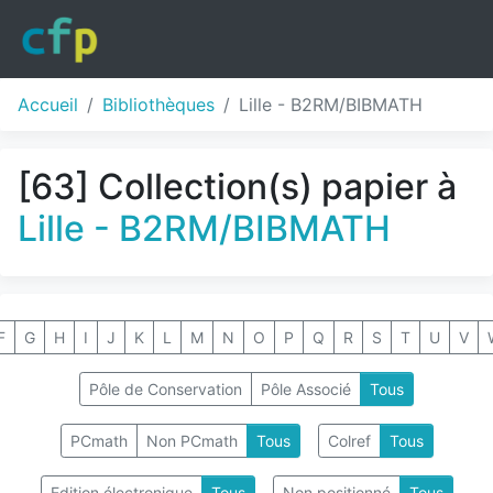
Accueil
Bibliothèques
Lille - B2RM/BIBMATH
[63] Collection(s) papier à
Lille - B2RM/BIBMATH
F
G
H
I
J
K
L
M
N
O
P
Q
R
S
T
U
V
Pôle de Conservation
Pôle Associé
Tous
PCmath
Non PCmath
Tous
Colref
Tous
Edition électronique
Tous
Non positionné
Tous