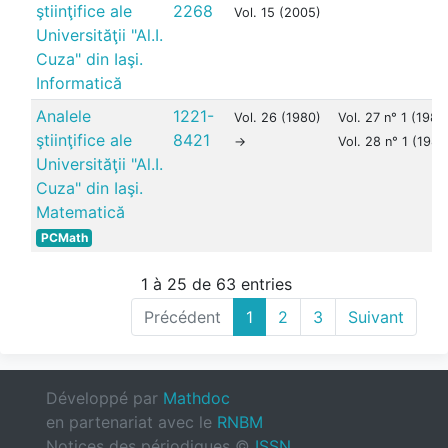
ştiinţifice ale
2268
Vol. 15 (2005)
Universităţii "Al.I.
Cuza" din Iaşi.
Informatică
Analele
1221-
Vol. 26 (1980)
Vol. 27 n° 1 (1980
ştiinţifice ale
8421
->
Vol. 28 n° 1 (1981
Universităţii "Al.I.
Cuza" din Iaşi.
Matematică
PCMath
1 à 25 de 63 entries
Précédent
1
2
3
Suivant
Développé par
Mathdoc
en partenariat avec le
RNBM
Notices des périodiques ©
ISSN