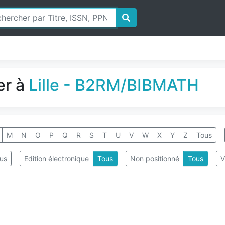
er à
Lille - B2RM/BIBMATH
M
N
O
P
Q
R
S
T
U
V
W
X
Y
Z
Tous
us
Edition électronique
Tous
Non positionné
Tous
V