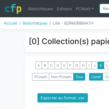
Bibliothèques
Editeurs
PCMath
Accueil
Bibliothèques
Lille - B2RM/BIBMATH
[0] Collection(s) papi
A
B
C
D
E
F
G
H
I
J
K
L
PCmath
Non PCmath
Tous
Colref
To
Exporter au format .csv