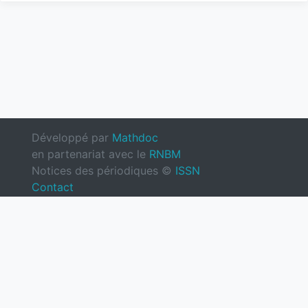
Développé par
Mathdoc
en partenariat avec le
RNBM
Notices des périodiques ©
ISSN
Contact