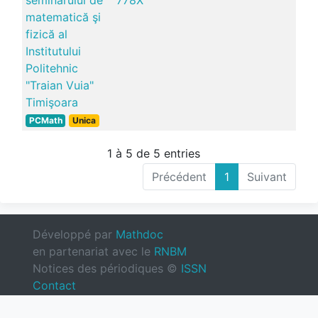
seminarului de
778X
matematică şi
fizică al
Institutului
Politehnic
"Traian Vuia"
Timişoara
PCMath
Unica
1 à 5 de 5 entries
Précédent
1
Suivant
Développé par
Mathdoc
en partenariat avec le
RNBM
Notices des périodiques ©
ISSN
Contact