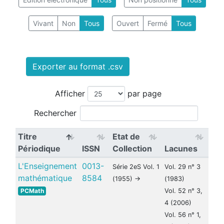
Vivant
Non
Tous
Ouvert
Fermé
Tous
Exporter au format .csv
Afficher
par page
Rechercher
Titre
Etat de
Périodique
ISSN
Collection
Lacunes
L'Enseignement
0013-
Série 2eS Vol. 1
Vol. 29 n° 3
mathématique
8584
(1955) ->
(1983)
PCMath
Vol. 52 n° 3,
4 (2006)
Vol. 56 n° 1,