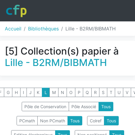
Accueil
Bibliothèques
Lille - B2RM/BIBMATH
[5] Collection(s) papier à
Lille - B2RM/BIBMATH
F
G
H
I
J
K
L
M
N
O
P
Q
R
S
T
U
V
Pôle de Conservation
Pôle Associé
Tous
PCmath
Non PCmath
Tous
Colref
Tous
Edition électronique
Tous
Non positionné
Tous