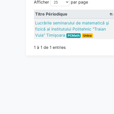
Afficher
par page
Titre Périodique
Lucrările seminarului de matematică şi
fizică al Institutului Politehnic "Traian
Vuia" Timişoara
PCMath
Unica
1 à 1 de 1 entries