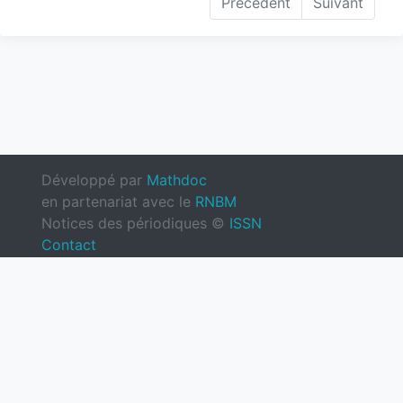
Précédent
Suivant
Développé par
Mathdoc
en partenariat avec le
RNBM
Notices des périodiques ©
ISSN
Contact