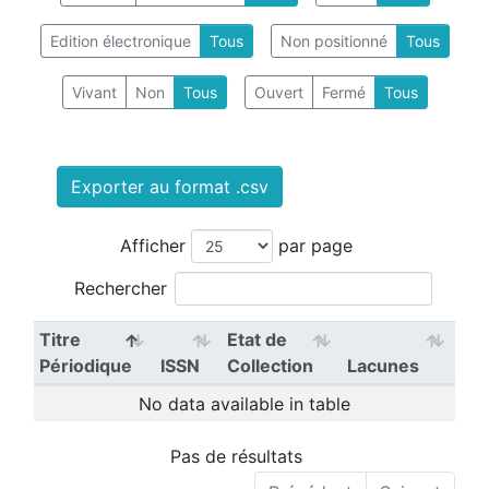
Edition électronique
Tous
Non positionné
Tous
Vivant
Non
Tous
Ouvert
Fermé
Tous
Exporter au format .csv
Afficher
par page
Rechercher
Titre
Etat de
Périodique
ISSN
Collection
Lacunes
No data available in table
Pas de résultats