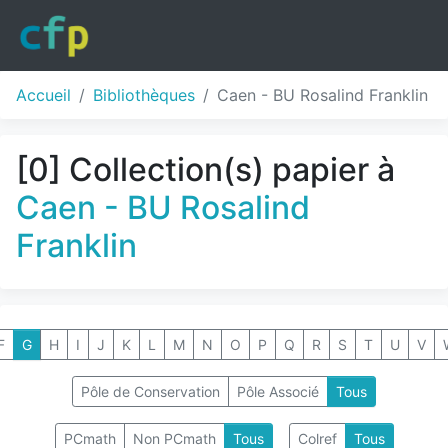
Accueil
Bibliothèques
Caen - BU Rosalind Franklin
[0] Collection(s) papier à
Caen - BU Rosalind
Franklin
F
G
H
I
J
K
L
M
N
O
P
Q
R
S
T
U
V
Pôle de Conservation
Pôle Associé
Tous
PCmath
Non PCmath
Tous
Colref
Tous