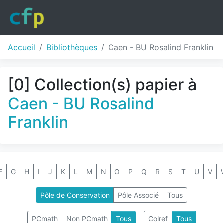
Accueil
Bibliothèques
Caen - BU Rosalind Franklin
[0] Collection(s) papier à
Caen - BU Rosalind
Franklin
F
G
H
I
J
K
L
M
N
O
P
Q
R
S
T
U
V
Pôle de Conservation
Pôle Associé
Tous
PCmath
Non PCmath
Tous
Colref
Tous