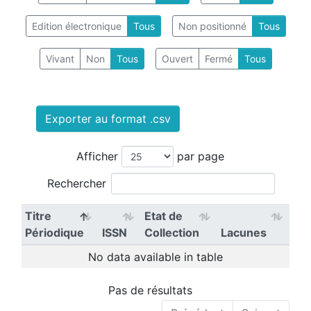
Edition électronique
Tous
Non positionné
Tous
Vivant
Non
Tous
Ouvert
Fermé
Tous
Exporter au format .csv
Afficher
par page
Rechercher
Titre
Etat de
Périodique
ISSN
Collection
Lacunes
No data available in table
Pas de résultats