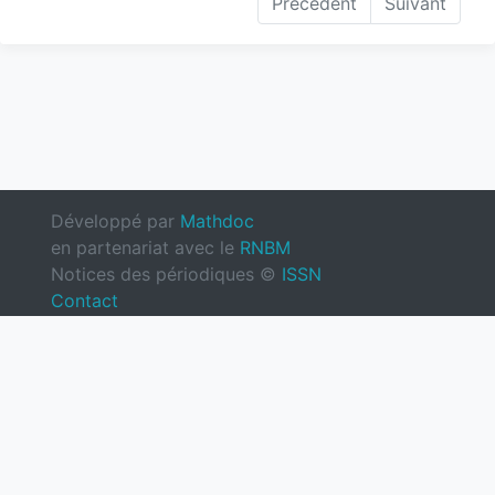
Précédent
Suivant
Développé par
Mathdoc
en partenariat avec le
RNBM
Notices des périodiques ©
ISSN
Contact