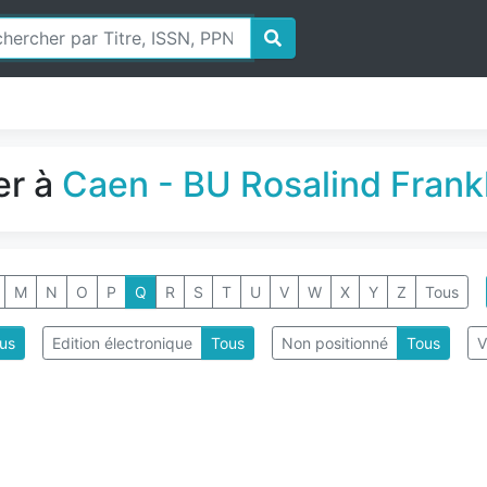
er à
Caen - BU Rosalind Frank
M
N
O
P
Q
R
S
T
U
V
W
X
Y
Z
Tous
us
Edition électronique
Tous
Non positionné
Tous
V