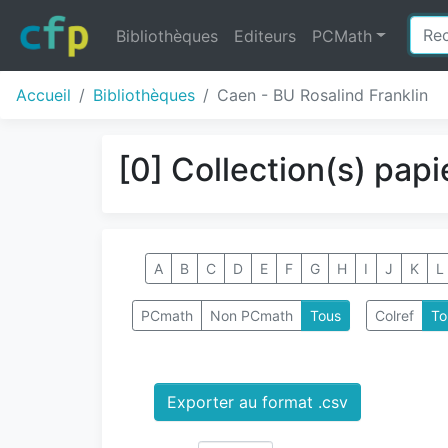
Bibliothèques
Editeurs
PCMath
Accueil
Bibliothèques
Caen - BU Rosalind Franklin
[0] Collection(s) papi
A
B
C
D
E
F
G
H
I
J
K
L
PCmath
Non PCmath
Tous
Colref
To
Exporter au format .csv