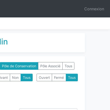
Connexion
lin
Pôle de Conservation
Pôle Associé
Tous
ivant
Non
Tous
Ouvert
Fermé
Tous