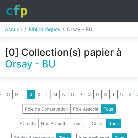
Accueil
Bibliothèques
Orsay - BU
[0] Collection(s) papier à
Orsay - BU
F
G
H
I
J
K
L
M
N
O
P
Q
R
S
T
U
V
Pôle de Conservation
Pôle Associé
Tous
PCmath
Non PCmath
Tous
Colref
Tous
Edition électronique
Tous
Non positionné
Tous