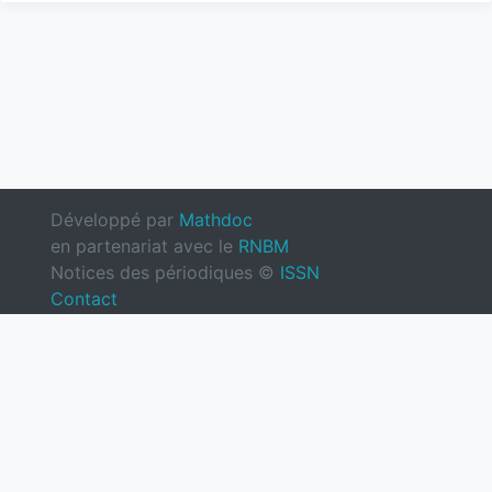
Développé par
Mathdoc
en partenariat avec le
RNBM
Notices des périodiques ©
ISSN
Contact