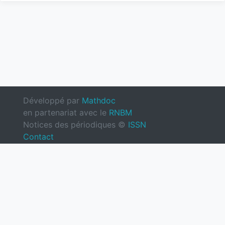
Développé par
Mathdoc
en partenariat avec le
RNBM
Notices des périodiques ©
ISSN
Contact