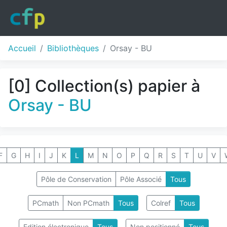
Accueil
Bibliothèques
Orsay - BU
[0] Collection(s) papier à
Orsay - BU
F
G
H
I
J
K
L
M
N
O
P
Q
R
S
T
U
V
Pôle de Conservation
Pôle Associé
Tous
PCmath
Non PCmath
Tous
Colref
Tous
Edition électronique
Tous
Non positionné
Tous