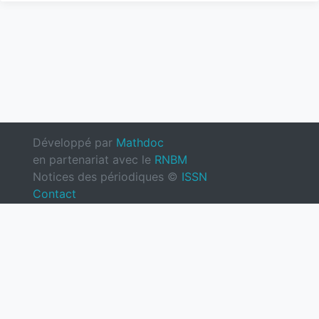
Développé par
Mathdoc
en partenariat avec le
RNBM
Notices des périodiques ©
ISSN
Contact