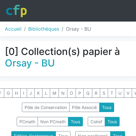
Accueil
Bibliothèques
Orsay - BU
[0] Collection(s) papier à
Orsay - BU
F
G
H
I
J
K
L
M
N
O
P
Q
R
S
T
U
V
Pôle de Conservation
Pôle Associé
Tous
PCmath
Non PCmath
Tous
Colref
Tous
Edition électronique
Tous
Non positionné
Tous