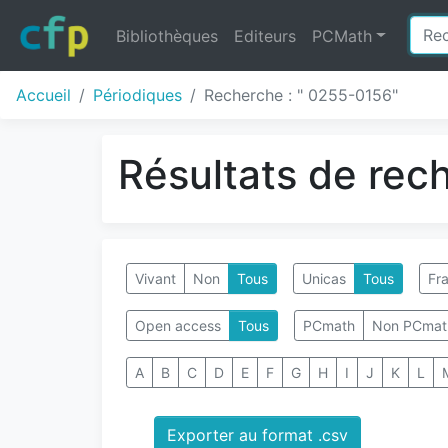
Bibliothèques
Editeurs
PCMath
Accueil
Périodiques
Recherche : " 0255-0156"
Résultats de rec
Vivant
Non
Tous
Unicas
Tous
Fra
Open access
Tous
PCmath
Non PCmat
A
B
C
D
E
F
G
H
I
J
K
L
Exporter au format .csv