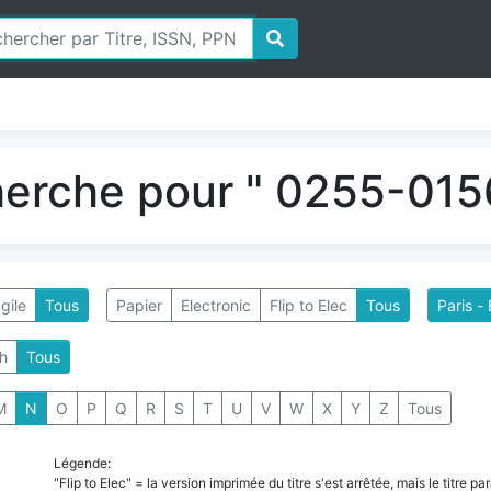
herche pour " 0255-0156
gile
Tous
Papier
Electronic
Flip to Elec
Tous
h
Tous
M
N
O
P
Q
R
S
T
U
V
W
X
Y
Z
Tous
Légende:
"Flip to Elec" = la version imprimée du titre s'est arrêtée, mais le titre 