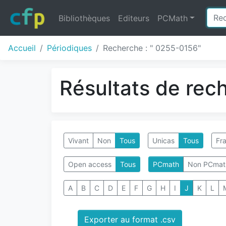
Bibliothèques
Editeurs
PCMath
Accueil
Périodiques
Recherche : " 0255-0156"
Résultats de rec
Vivant
Non
Tous
Unicas
Tous
Fra
Open access
Tous
PCmath
Non PCmat
A
B
C
D
E
F
G
H
I
J
K
L
Exporter au format .csv