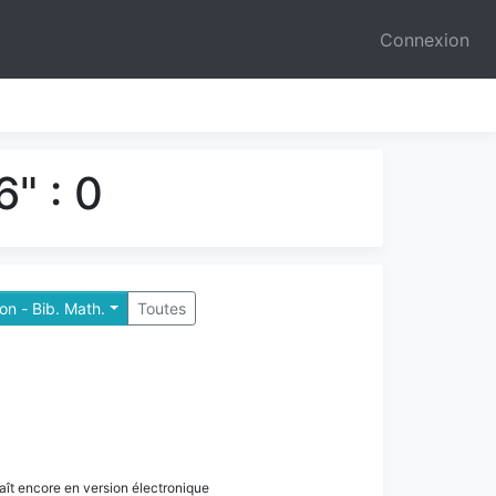
Connexion
" : 0
n - Bib. Math.
Toutes
paraît encore en version électronique