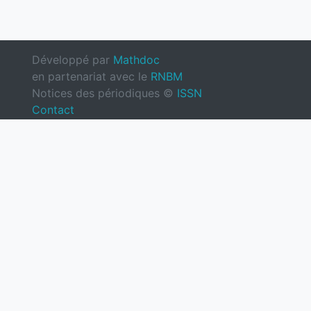
Développé par
Mathdoc
en partenariat avec le
RNBM
Notices des périodiques ©
ISSN
Contact