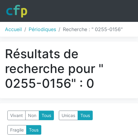
Accueil
Périodiques
Recherche : " 0255-0156"
Résultats de
recherche pour "
0255-0156" : 0
Vivant
Non
Tous
Unicas
Tous
Fragile
Tous