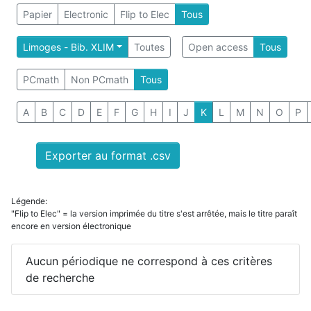
Papier
Electronic
Flip to Elec
Tous
Limoges - Bib. XLIM
Toutes
Open access
Tous
PCmath
Non PCmath
Tous
A
B
C
D
E
F
G
H
I
J
K
L
M
N
O
P
Exporter au format .csv
Légende:
"Flip to Elec" = la version imprimée du titre s'est arrêtée, mais le titre paraît
encore en version électronique
Aucun périodique ne correspond à ces critères
de recherche