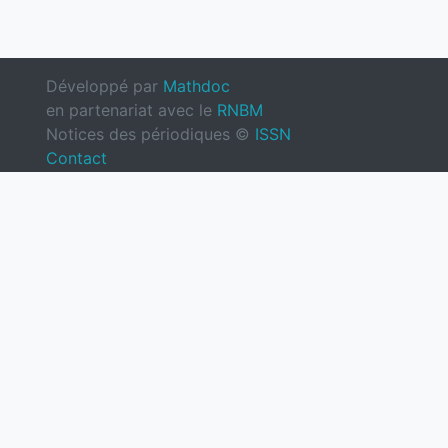
Développé par
Mathdoc
en partenariat avec le
RNBM
Notices des périodiques ©
ISSN
Contact