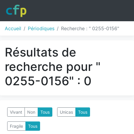
Accueil
Périodiques
Recherche : " 0255-0156"
Résultats de
recherche pour "
0255-0156" : 0
Vivant
Non
Tous
Unicas
Tous
Fragile
Tous