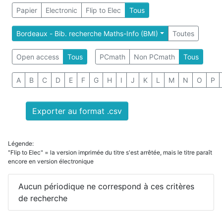
Papier
Electronic
Flip to Elec
Tous
Bordeaux - Bib. recherche Maths-Info (BMI)
Toutes
Open access
Tous
PCmath
Non PCmath
Tous
A
B
C
D
E
F
G
H
I
J
K
L
M
N
O
P
Exporter au format .csv
Légende:
"Flip to Elec" = la version imprimée du titre s'est arrêtée, mais le titre paraît
encore en version électronique
Aucun périodique ne correspond à ces critères
de recherche