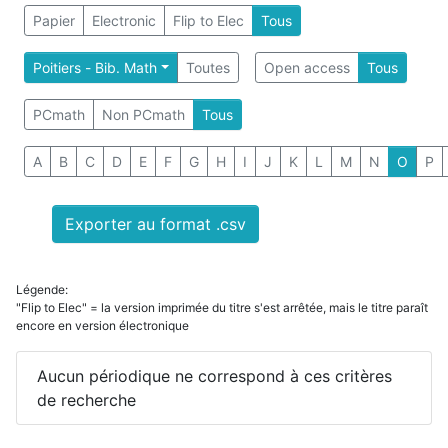
Papier
Electronic
Flip to Elec
Tous
Poitiers - Bib. Math
Toutes
Open access
Tous
PCmath
Non PCmath
Tous
A
B
C
D
E
F
G
H
I
J
K
L
M
N
O
P
Exporter au format .csv
Légende:
"Flip to Elec" = la version imprimée du titre s'est arrêtée, mais le titre paraît
encore en version électronique
Aucun périodique ne correspond à ces critères
de recherche