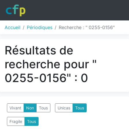
Accueil
Périodiques
Recherche : " 0255-0156"
Résultats de
recherche pour "
0255-0156" : 0
Vivant
Non
Tous
Unicas
Tous
Fragile
Tous