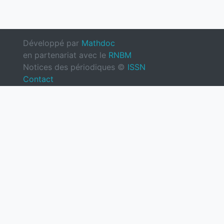
Développé par
Mathdoc
en partenariat avec le
RNBM
Notices des périodiques ©
ISSN
Contact