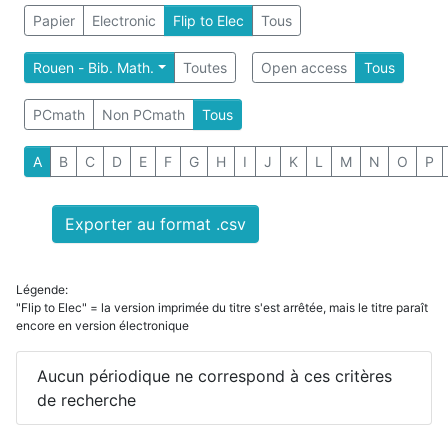
Papier
Electronic
Flip to Elec
Tous
Rouen - Bib. Math.
Toutes
Open access
Tous
PCmath
Non PCmath
Tous
A
B
C
D
E
F
G
H
I
J
K
L
M
N
O
P
Exporter au format .csv
Légende:
"Flip to Elec" = la version imprimée du titre s'est arrêtée, mais le titre paraît
encore en version électronique
Aucun périodique ne correspond à ces critères
de recherche