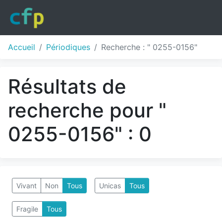
Accueil
Périodiques
Recherche : " 0255-0156"
Résultats de
recherche pour "
0255-0156" : 0
Vivant
Non
Tous
Unicas
Tous
Fragile
Tous