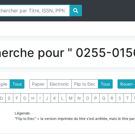
herche pour " 0255-0156
gile
Tous
Papier
Electronic
Flip to Elec
Tous
Rouen -
D
E
F
G
H
I
J
K
L
M
N
O
P
Q
R
S
T
Légende:
"Flip to Elec" = la version imprimée du titre s'est arrêtée, mais le titre 