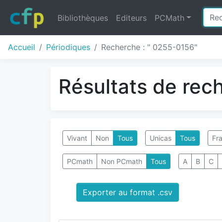
Bibliothèques
Editeurs
PCMath
Accueil
Périodiques
Recherche : " 0255-0156"
Résultats de rec
Vivant
Non
Tous
Unicas
Tous
Fra
PCmath
Non PCmath
Tous
A
B
C
Exporter au format .csv