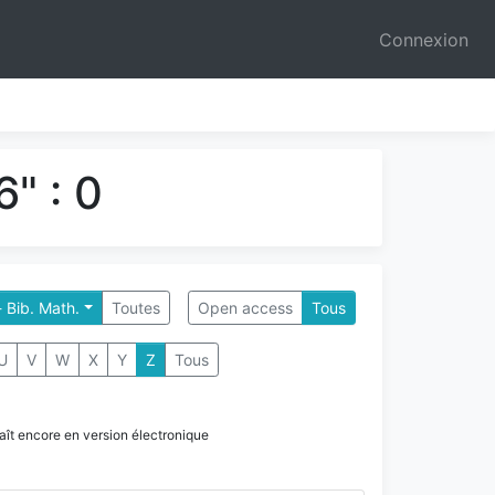
Connexion
" : 0
 Bib. Math.
Toutes
Open access
Tous
U
V
W
X
Y
Z
Tous
paraît encore en version électronique