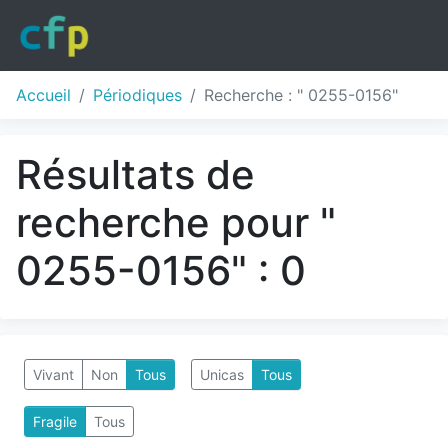
Accueil
Périodiques
Recherche : " 0255-0156"
Résultats de
recherche pour "
0255-0156" : 0
Vivant
Non
Tous
Unicas
Tous
Fragile
Tous