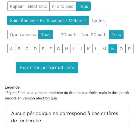
Papier
Electronic
Flip to Elec
Tous
Saint Étienne - BU Sciences - Métare
Toutes
Open access
Tous
PCmath
Non PCmath
Tous
A
B
C
D
E
F
G
H
I
J
K
L
M
N
O
P
Exporter au format .csv
Légende:
"Flip to Elec" = la version imprimée du titre s'est arrêtée, mais le titre paraît
encore en version électronique
Aucun périodique ne correspond à ces critères
de recherche