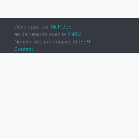
Développé par
Mathdoc
en partenariat avec le
RNBM
Notices des périodiques ©
ISSN
Contact