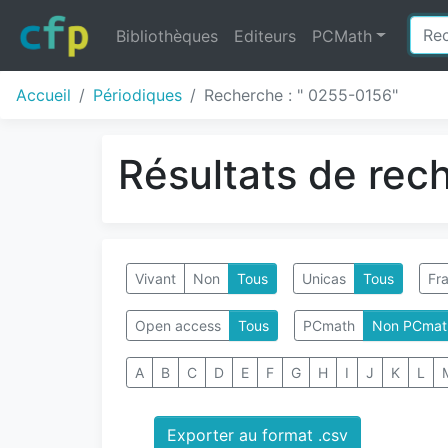
Bibliothèques
Editeurs
PCMath
Accueil
Périodiques
Recherche : " 0255-0156"
Résultats de rec
Vivant
Non
Tous
Unicas
Tous
Fra
Open access
Tous
PCmath
Non PCmat
A
B
C
D
E
F
G
H
I
J
K
L
Exporter au format .csv