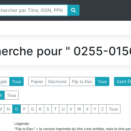
herche pour " 0255-0156
gile
Tous
Papier
Electronic
Flip to Elec
Tous
Saint É
h
Tous
M
N
O
P
Q
R
S
T
U
V
W
X
Y
Z
Tous
Légende:
"Flip to Elec" = la version imprimée du titre s'est arrêtée, mais le titre 