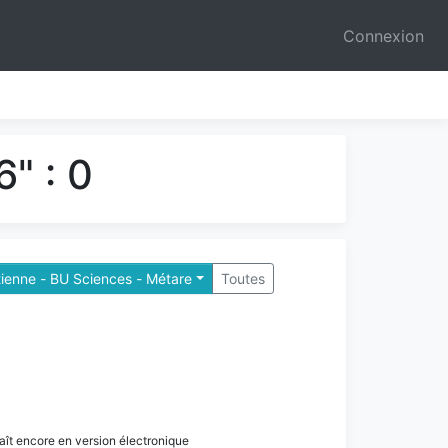
Connexion
" : 0
tienne - BU Sciences - Métare
Toutes
paraît encore en version électronique