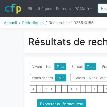
Bibliothèques
Editeurs
PCMath
Accueil
Périodiques
Recherche : " 0255-0156"
Résultats de rec
Vivant
Non
Tous
Unicas
Tous
Fra
Open access
Tous
PCmath
Non PCmat
A
B
C
D
E
F
G
H
I
J
K
L
Exporter au format .csv