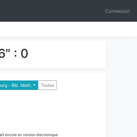
Connexion
" : 0
urg - Bib. Math.
Toutes
paraît encore en version électronique