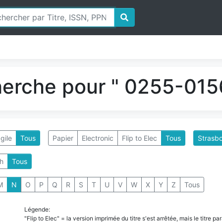
herche pour " 0255-0156
gile
Tous
Papier
Electronic
Flip to Elec
Tous
Strasbo
h
Tous
M
N
O
P
Q
R
S
T
U
V
W
X
Y
Z
Tous
Légende:
"Flip to Elec" = la version imprimée du titre s'est arrêtée, mais le titre 