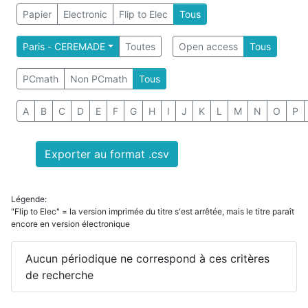
Papier
Electronic
Flip to Elec
Tous
Paris - CEREMADE
Toutes
Open access
Tous
PCmath
Non PCmath
Tous
A
B
C
D
E
F
G
H
I
J
K
L
M
N
O
P
Exporter au format .csv
Légende:
"Flip to Elec" = la version imprimée du titre s'est arrêtée, mais le titre paraît
encore en version électronique
Aucun périodique ne correspond à ces critères
de recherche