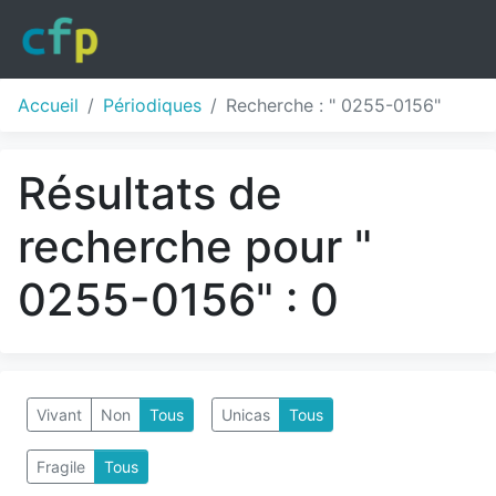
Accueil
Périodiques
Recherche : " 0255-0156"
Résultats de
recherche pour "
0255-0156" : 0
Vivant
Non
Tous
Unicas
Tous
Fragile
Tous