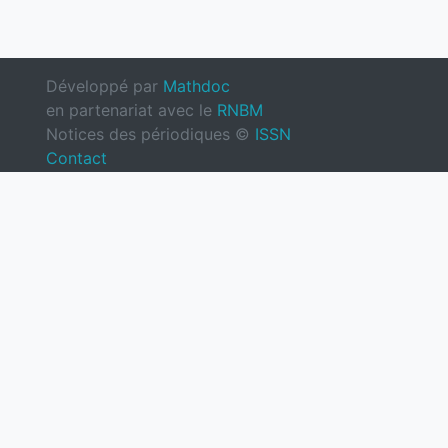
Développé par
Mathdoc
en partenariat avec le
RNBM
Notices des périodiques ©
ISSN
Contact