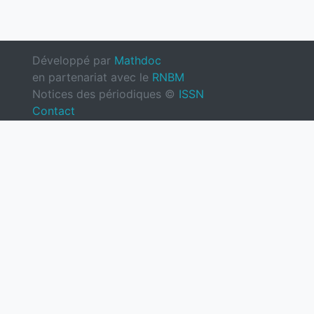
Développé par
Mathdoc
en partenariat avec le
RNBM
Notices des périodiques ©
ISSN
Contact