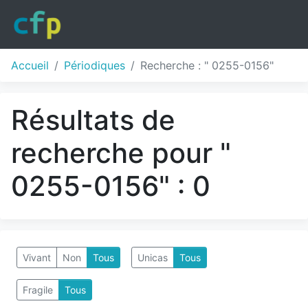
Accueil
Périodiques
Recherche : " 0255-0156"
Résultats de
recherche pour "
0255-0156" : 0
Vivant
Non
Tous
Unicas
Tous
Fragile
Tous