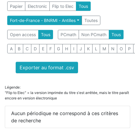
Papier
Electronic
Flip to Elec
Tous
Fort-de-France - BNRMI - Antilles
Toutes
Open access
Tous
PCmath
Non PCmath
Tous
A
B
C
D
E
F
G
H
I
J
K
L
M
N
O
P
Exporter au format .csv
Légende:
"Flip to Elec" = la version imprimée du titre s'est arrêtée, mais le titre paraît
encore en version électronique
Aucun périodique ne correspond à ces critères
de recherche