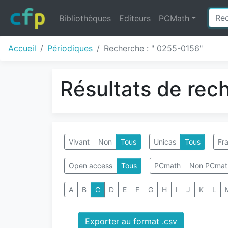
Bibliothèques
Editeurs
PCMath
Accueil
Périodiques
Recherche : " 0255-0156"
Résultats de rec
Vivant
Non
Tous
Unicas
Tous
Fra
Open access
Tous
PCmath
Non PCmat
A
B
C
D
E
F
G
H
I
J
K
L
Exporter au format .csv