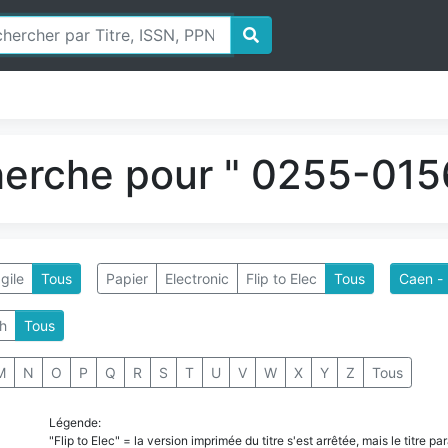
herche pour " 0255-0156
gile
Tous
Papier
Electronic
Flip to Elec
Tous
Caen - 
h
Tous
M
N
O
P
Q
R
S
T
U
V
W
X
Y
Z
Tous
Légende:
"Flip to Elec" = la version imprimée du titre s'est arrêtée, mais le titre 