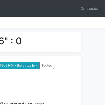
Connexion
" : 0
Fédé NM - Bib virtuelle
Toutes
paraît encore en version électronique