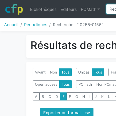
Bibliothèques
Editeurs
PCMath
Accueil
Périodiques
Recherche : " 0255-0156"
Résultats de rec
Vivant
Non
Tous
Unicas
Tous
Fra
Open access
Tous
PCmath
Non PCmat
A
B
C
D
E
F
G
H
I
J
K
L
Exporter au format .csv