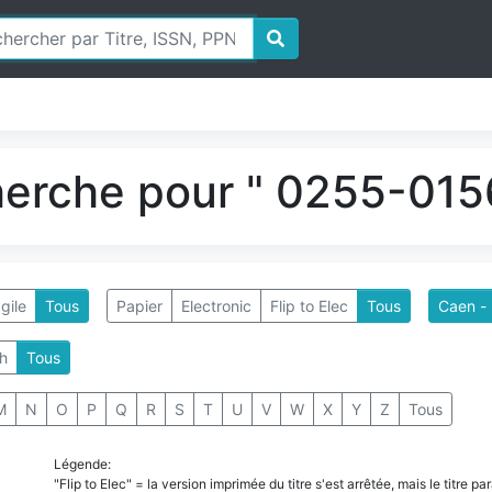
herche pour " 0255-0156
gile
Tous
Papier
Electronic
Flip to Elec
Tous
Caen - 
h
Tous
M
N
O
P
Q
R
S
T
U
V
W
X
Y
Z
Tous
Légende:
"Flip to Elec" = la version imprimée du titre s'est arrêtée, mais le titre 