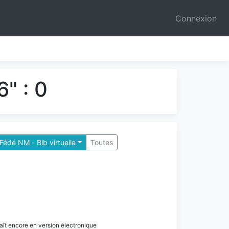
Connexion
" : 0
Fédé NM - Bib virtuelle
Toutes
paraît encore en version électronique