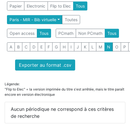
Papier
Electronic
Flip to Elec
Tous
Paris - MIR - Bib virtuelle
Toutes
Open access
Tous
PCmath
Non PCmath
Tous
A
B
C
D
E
F
G
H
I
J
K
L
M
N
O
P
Exporter au format .csv
Légende:
"Flip to Elec" = la version imprimée du titre s'est arrêtée, mais le titre paraît
encore en version électronique
Aucun périodique ne correspond à ces critères
de recherche