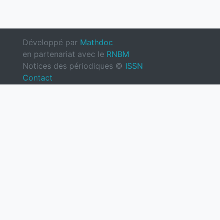
Développé par
Mathdoc
en partenariat avec le
RNBM
Notices des périodiques ©
ISSN
Contact