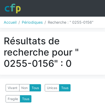
Accueil
Périodiques
Recherche : " 0255-0156"
Résultats de
recherche pour "
0255-0156" : 0
Vivant
Non
Tous
Unicas
Tous
Fragile
Tous