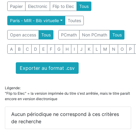
Papier
Electronic
Flip to Elec
Tous
Paris - MIR - Bib virtuelle
Toutes
Open access
Tous
PCmath
Non PCmath
Tous
A
B
C
D
E
F
G
H
I
J
K
L
M
N
O
P
Exporter au format .csv
Légende:
"Flip to Elec" = la version imprimée du titre s'est arrêtée, mais le titre paraît
encore en version électronique
Aucun périodique ne correspond à ces critères
de recherche