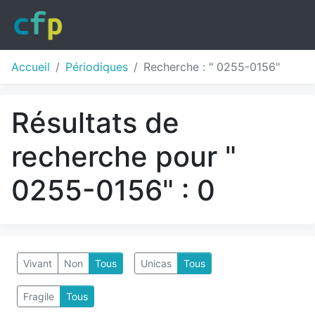
Accueil
Périodiques
Recherche : " 0255-0156"
Résultats de
recherche pour "
0255-0156" : 0
Vivant
Non
Tous
Unicas
Tous
Fragile
Tous