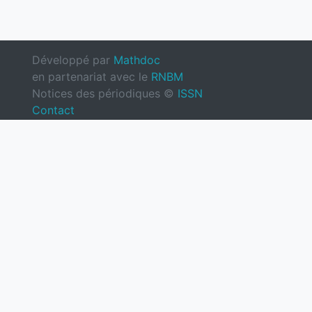
Développé par
Mathdoc
en partenariat avec le
RNBM
Notices des périodiques ©
ISSN
Contact