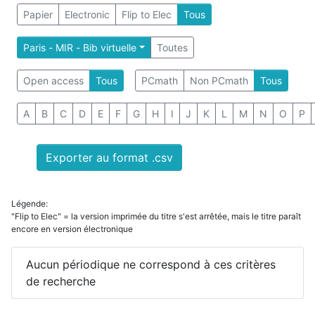
Papier
Electronic
Flip to Elec
Tous
Paris - MIR - Bib virtuelle
Toutes
Open access
Tous
PCmath
Non PCmath
Tous
A
B
C
D
E
F
G
H
I
J
K
L
M
N
O
P
Exporter au format .csv
Légende:
"Flip to Elec" = la version imprimée du titre s'est arrêtée, mais le titre paraît
encore en version électronique
Aucun périodique ne correspond à ces critères
de recherche