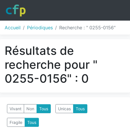
Accueil
Périodiques
Recherche : " 0255-0156"
Résultats de
recherche pour "
0255-0156" : 0
Vivant
Non
Tous
Unicas
Tous
Fragile
Tous