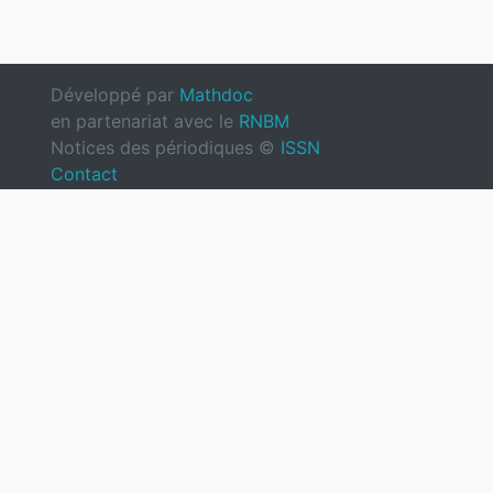
Développé par
Mathdoc
en partenariat avec le
RNBM
Notices des périodiques ©
ISSN
Contact