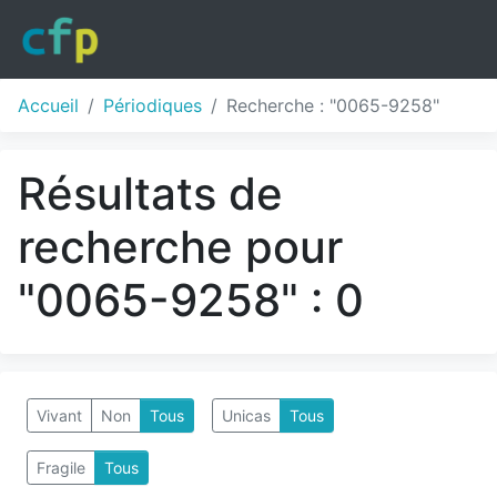
Accueil
Périodiques
Recherche : "0065-9258"
Résultats de
recherche pour
"0065-9258" : 0
Vivant
Non
Tous
Unicas
Tous
Fragile
Tous