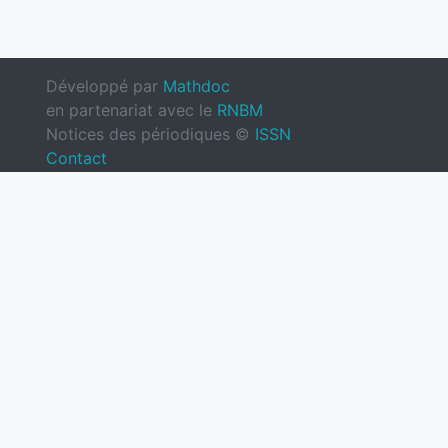
Développé par
Mathdoc
en partenariat avec le
RNBM
Notices des périodiques ©
ISSN
Contact