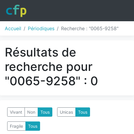
Accueil
Périodiques
Recherche : "0065-9258"
Résultats de
recherche pour
"0065-9258" : 0
Vivant
Non
Tous
Unicas
Tous
Fragile
Tous