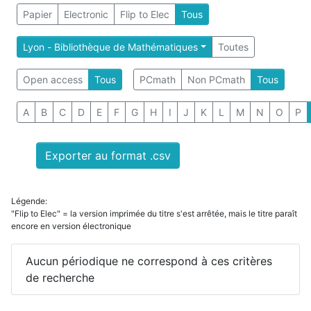
Papier
Electronic
Flip to Elec
Tous
Lyon - Bibliothèque de Mathématiques
Toutes
Open access
Tous
PCmath
Non PCmath
Tous
A
B
C
D
E
F
G
H
I
J
K
L
M
N
O
P
Exporter au format .csv
Légende:
"Flip to Elec" = la version imprimée du titre s'est arrêtée, mais le titre paraît
encore en version électronique
Aucun périodique ne correspond à ces critères
de recherche