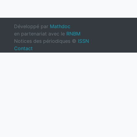
Développé par
Mathdoc
en partenariat avec le
RNBM
Notices des périodiques ©
ISSN
Contact