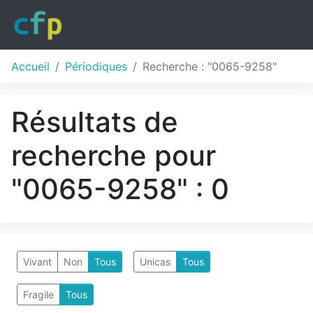
Accueil
Périodiques
Recherche : "0065-9258"
Résultats de
recherche pour
"0065-9258" : 0
Vivant
Non
Tous
Unicas
Tous
Fragile
Tous