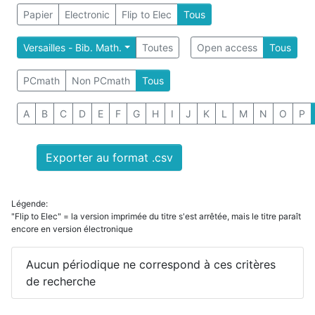
Papier
Electronic
Flip to Elec
Tous
Versailles - Bib. Math.
Toutes
Open access
Tous
PCmath
Non PCmath
Tous
A
B
C
D
E
F
G
H
I
J
K
L
M
N
O
P
Exporter au format .csv
Légende:
"Flip to Elec" = la version imprimée du titre s'est arrêtée, mais le titre paraît
encore en version électronique
Aucun périodique ne correspond à ces critères
de recherche