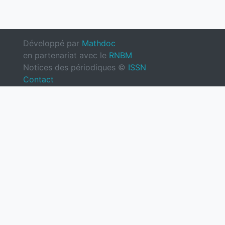
Développé par
Mathdoc
en partenariat avec le
RNBM
Notices des périodiques ©
ISSN
Contact