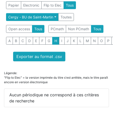
Papier
Electronic
Flip to Elec
Tous
Cergy - BU de Saint-Martin
Toutes
Open access
Tous
PCmath
Non PCmath
Tous
A
B
C
D
E
F
G
H
I
J
K
L
M
N
O
P
Exporter au format .csv
Légende:
"Flip to Elec" = la version imprimée du titre s'est arrêtée, mais le titre paraît
encore en version électronique
Aucun périodique ne correspond à ces critères
de recherche