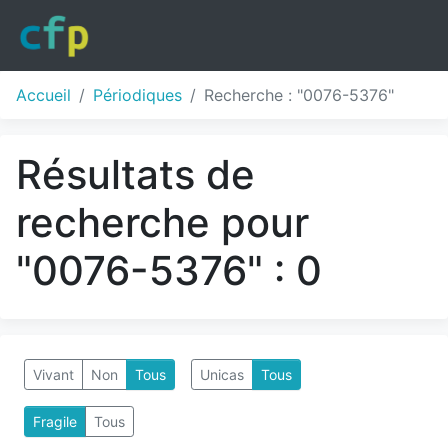
Accueil
Périodiques
Recherche : "0076-5376"
Résultats de
recherche pour
"0076-5376" : 0
Vivant
Non
Tous
Unicas
Tous
Fragile
Tous