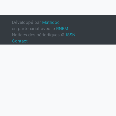
Développé par
Mathdoc
en partenariat avec le
RNBM
Notices des périodiques ©
ISSN
Contact