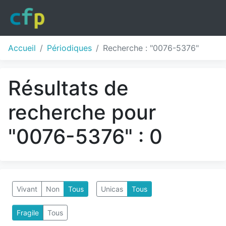
Accueil
Périodiques
Recherche : "0076-5376"
Résultats de
recherche pour
"0076-5376" : 0
Vivant
Non
Tous
Unicas
Tous
Fragile
Tous