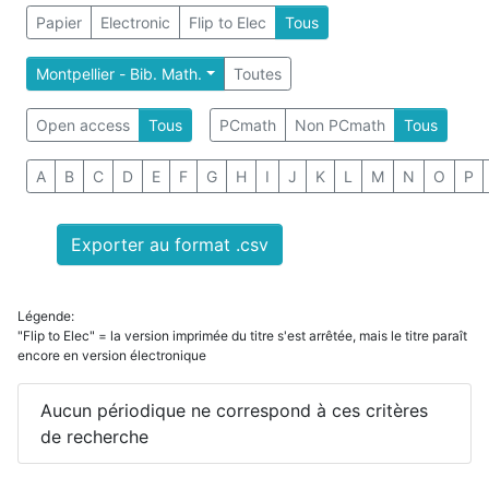
Papier
Electronic
Flip to Elec
Tous
Montpellier - Bib. Math.
Toutes
Open access
Tous
PCmath
Non PCmath
Tous
A
B
C
D
E
F
G
H
I
J
K
L
M
N
O
P
Exporter au format .csv
Légende:
"Flip to Elec" = la version imprimée du titre s'est arrêtée, mais le titre paraît
encore en version électronique
Aucun périodique ne correspond à ces critères
de recherche