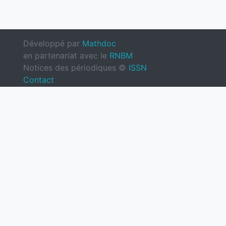
Développé par
Mathdoc
en partenariat avec le
RNBM
Notices des périodiques ©
ISSN
Contact