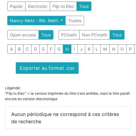
Papier
Electronic
Flip to Elec
Tous
Nancy-Metz - Bib. Math.
Toutes
Open access
Tous
PCmath
Non PCmath
Tous
A
B
C
D
E
F
G
H
I
J
K
L
M
N
O
P
Exporter au format .csv
Légende:
"Flip to Elec" = la version imprimée du titre s'est arrêtée, mais le titre paraît
encore en version électronique
Aucun périodique ne correspond à ces critères
de recherche