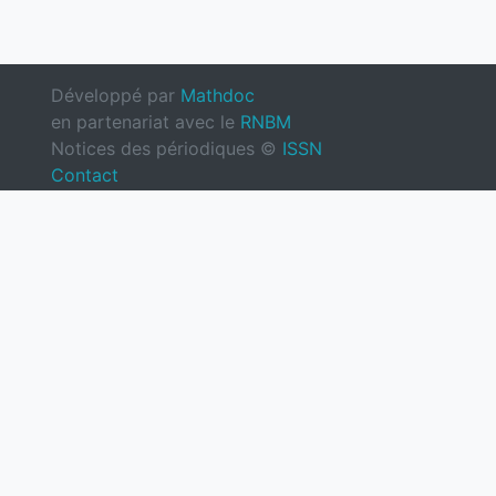
Développé par
Mathdoc
en partenariat avec le
RNBM
Notices des périodiques ©
ISSN
Contact