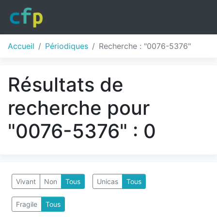
Accueil
Périodiques
Recherche : "0076-5376"
Résultats de
recherche pour
"0076-5376" : 0
Vivant
Non
Tous
Unicas
Tous
Fragile
Tous