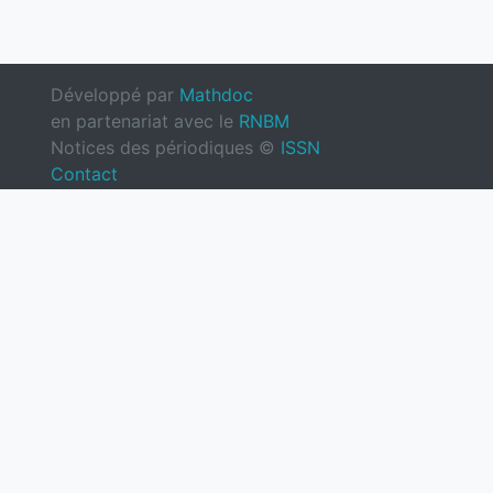
Développé par
Mathdoc
en partenariat avec le
RNBM
Notices des périodiques ©
ISSN
Contact