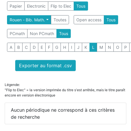
Papier
Electronic
Flip to Elec
Tous
Rouen - Bib. Math.
Toutes
Open access
Tous
PCmath
Non PCmath
Tous
A
B
C
D
E
F
G
H
I
J
K
L
M
N
O
P
Exporter au format .csv
Légende:
"Flip to Elec" = la version imprimée du titre s'est arrêtée, mais le titre paraît
encore en version électronique
Aucun périodique ne correspond à ces critères
de recherche