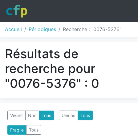
Accueil
Périodiques
Recherche : "0076-5376"
Résultats de
recherche pour
"0076-5376" : 0
Vivant
Non
Tous
Unicas
Tous
Fragile
Tous