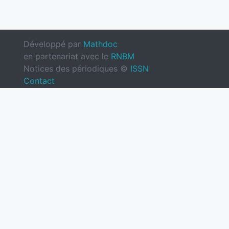
Développé par
Mathdoc
en partenariat avec le
RNBM
Notices des périodiques ©
ISSN
Contact