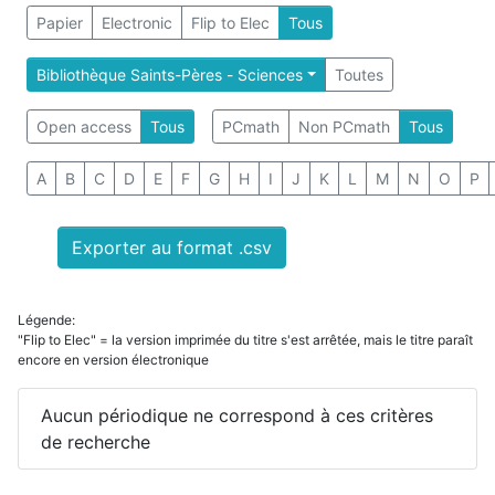
Papier
Electronic
Flip to Elec
Tous
Bibliothèque Saints-Pères - Sciences
Toutes
Open access
Tous
PCmath
Non PCmath
Tous
A
B
C
D
E
F
G
H
I
J
K
L
M
N
O
P
Exporter au format .csv
Légende:
"Flip to Elec" = la version imprimée du titre s'est arrêtée, mais le titre paraît
encore en version électronique
Aucun périodique ne correspond à ces critères
de recherche