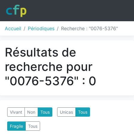
Accueil
Périodiques
Recherche : "0076-5376"
Résultats de
recherche pour
"0076-5376" : 0
Vivant
Non
Tous
Unicas
Tous
Fragile
Tous