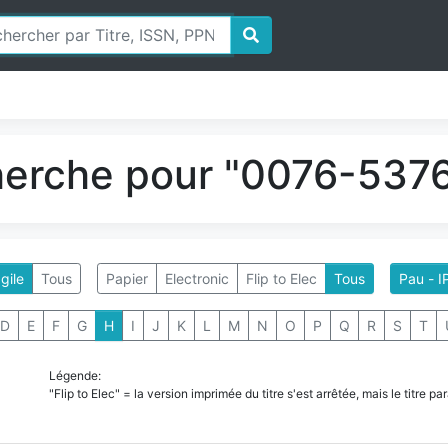
herche pour "0076-5376
gile
Tous
Papier
Electronic
Flip to Elec
Tous
Pau - I
D
E
F
G
H
I
J
K
L
M
N
O
P
Q
R
S
T
Légende:
"Flip to Elec" = la version imprimée du titre s'est arrêtée, mais le titre 