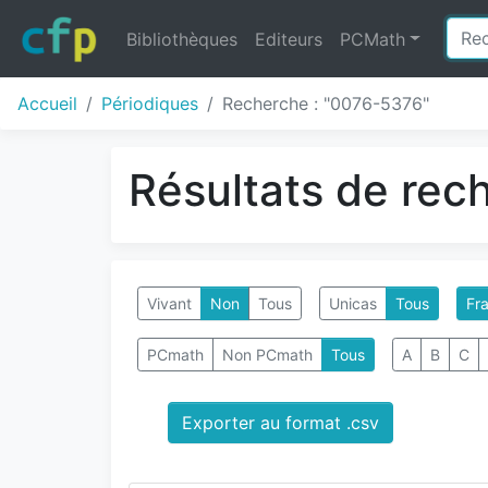
Bibliothèques
Editeurs
PCMath
Accueil
Périodiques
Recherche : "0076-5376"
Résultats de rec
Vivant
Non
Tous
Unicas
Tous
Fra
PCmath
Non PCmath
Tous
A
B
C
Exporter au format .csv