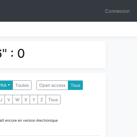
Connexion
" : 0
PRA
Toutes
Open access
Tous
U
V
W
X
Y
Z
Tous
paraît encore en version électronique