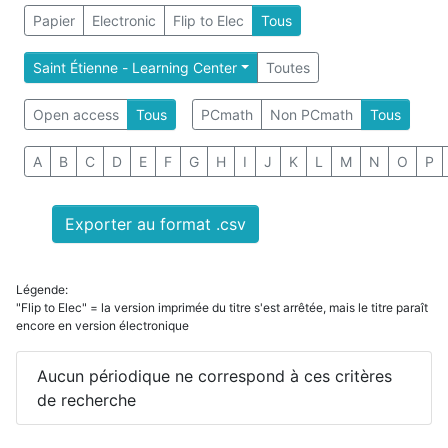
Papier
Electronic
Flip to Elec
Tous
Saint Étienne - Learning Center
Toutes
Open access
Tous
PCmath
Non PCmath
Tous
A
B
C
D
E
F
G
H
I
J
K
L
M
N
O
P
Exporter au format .csv
Légende:
"Flip to Elec" = la version imprimée du titre s'est arrêtée, mais le titre paraît
encore en version électronique
Aucun périodique ne correspond à ces critères
de recherche