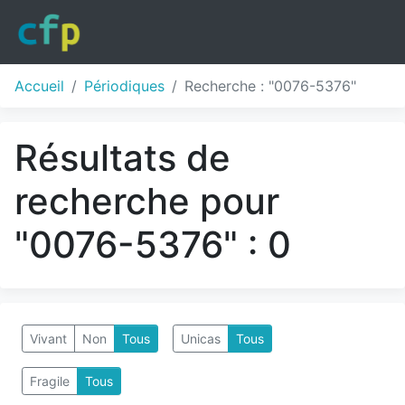
Accueil
Périodiques
Recherche : "0076-5376"
Résultats de
recherche pour
"0076-5376" : 0
Vivant
Non
Tous
Unicas
Tous
Fragile
Tous