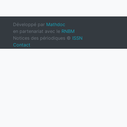
Développé par
Mathdoc
en partenariat avec le
RNBM
Notices des périodiques ©
ISSN
Contact