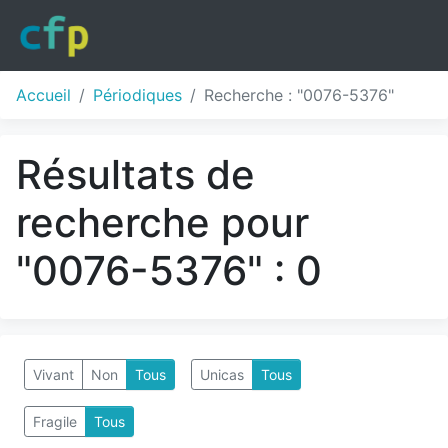
Accueil
Périodiques
Recherche : "0076-5376"
Résultats de
recherche pour
"0076-5376" : 0
Vivant
Non
Tous
Unicas
Tous
Fragile
Tous