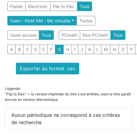
Papier
Electronic
Flip to Elec
Tous
Caen - Fédé NM - Bib virtuelle
Toutes
Open access
Tous
PCmath
Non PCmath
Tous
A
B
C
D
E
F
G
H
I
J
K
L
M
N
O
P
Exporter au format .csv
Légende:
"Flip to Elec" = la version imprimée du titre s'est arrêtée, mais le titre paraît
encore en version électronique
Aucun périodique ne correspond à ces critères
de recherche