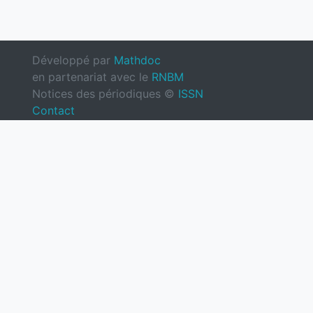
Développé par
Mathdoc
en partenariat avec le
RNBM
Notices des périodiques ©
ISSN
Contact