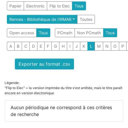
Papier
Electronic
Flip to Elec
Tous
Rennes - Bibliothèque de l'IRMAR
Toutes
Open access
Tous
PCmath
Non PCmath
Tous
A
B
C
D
E
F
G
H
I
J
K
L
M
N
O
P
Exporter au format .csv
Légende:
"Flip to Elec" = la version imprimée du titre s'est arrêtée, mais le titre paraît
encore en version électronique
Aucun périodique ne correspond à ces critères
de recherche