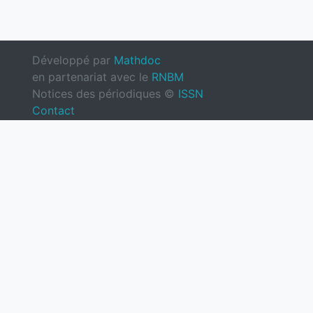
Développé par
Mathdoc
en partenariat avec le
RNBM
Notices des périodiques ©
ISSN
Contact