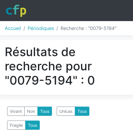
Accueil
Périodiques
Recherche : "0079-5194"
Résultats de
recherche pour
"0079-5194" : 0
Vivant
Non
Tous
Unicas
Tous
Fragile
Tous