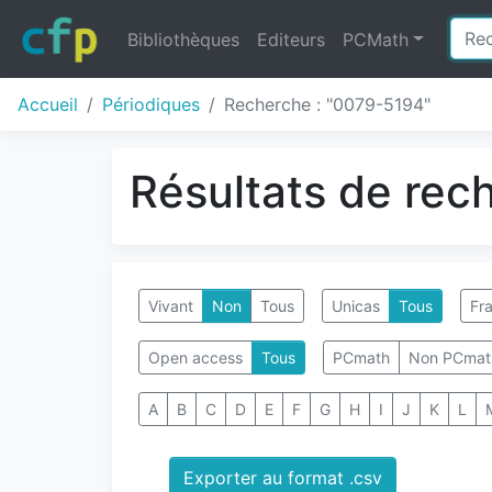
Bibliothèques
Editeurs
PCMath
Accueil
Périodiques
Recherche : "0079-5194"
Résultats de rec
Vivant
Non
Tous
Unicas
Tous
Fra
Open access
Tous
PCmath
Non PCmat
A
B
C
D
E
F
G
H
I
J
K
L
Exporter au format .csv