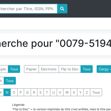
herche pour "0079-5194
gile
Tous
Papier
Electronic
Flip to Elec
Tous
Cergy -
h
Tous
M
N
O
P
Q
R
S
T
U
V
W
X
Y
Z
Tous
Légende:
"Flip to Elec" = la version imprimée du titre s'est arrêtée, mais le titre 