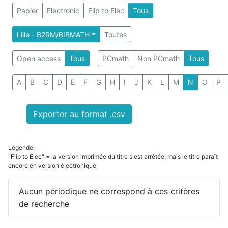
Papier
Electronic
Flip to Elec
Tous
Lille - B2RM/BIBMATH
Toutes
Open access
Tous
PCmath
Non PCmath
Tous
A
B
C
D
E
F
G
H
I
J
K
L
M
N
O
P
Exporter au format .csv
Légende:
"Flip to Elec" = la version imprimée du titre s'est arrêtée, mais le titre paraît
encore en version électronique
Aucun périodique ne correspond à ces critères
de recherche