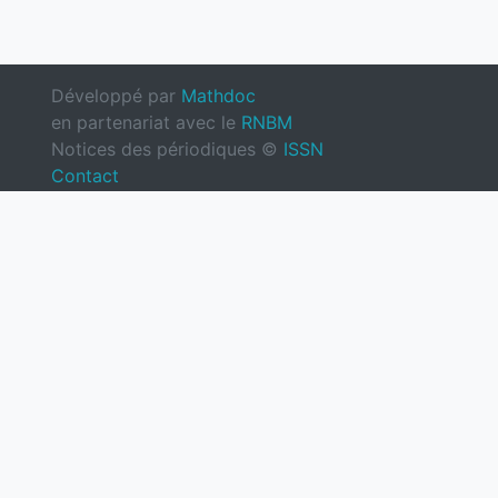
Développé par
Mathdoc
en partenariat avec le
RNBM
Notices des périodiques ©
ISSN
Contact