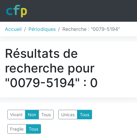
Accueil
Périodiques
Recherche : "0079-5194"
Résultats de
recherche pour
"0079-5194" : 0
Vivant
Non
Tous
Unicas
Tous
Fragile
Tous