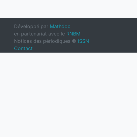
Développé par
Mathdoc
en partenariat avec le
RNBM
Notices des périodiques ©
ISSN
Contact