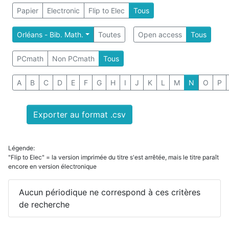
Papier
Electronic
Flip to Elec
Tous
Orléans - Bib. Math.
Toutes
Open access
Tous
PCmath
Non PCmath
Tous
A
B
C
D
E
F
G
H
I
J
K
L
M
N
O
P
Exporter au format .csv
Légende:
"Flip to Elec" = la version imprimée du titre s'est arrêtée, mais le titre paraît
encore en version électronique
Aucun périodique ne correspond à ces critères
de recherche