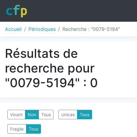
Accueil
Périodiques
Recherche : "0079-5194"
Résultats de
recherche pour
"0079-5194" : 0
Vivant
Non
Tous
Unicas
Tous
Fragile
Tous