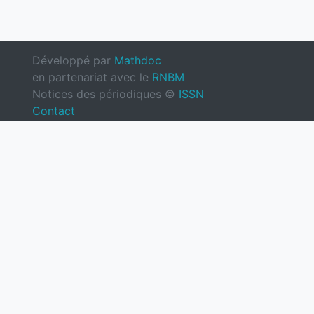
Développé par
Mathdoc
en partenariat avec le
RNBM
Notices des périodiques ©
ISSN
Contact