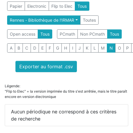
Papier
Electronic
Flip to Elec
Tous
Rennes - Bibliothèque de l'IRMAR
Toutes
Open access
Tous
PCmath
Non PCmath
Tous
A
B
C
D
E
F
G
H
I
J
K
L
M
N
O
P
Exporter au format .csv
Légende:
"Flip to Elec" = la version imprimée du titre s'est arrêtée, mais le titre paraît
encore en version électronique
Aucun périodique ne correspond à ces critères
de recherche