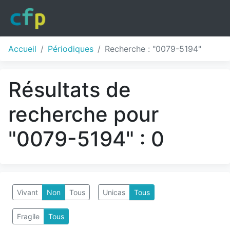
Accueil
Périodiques
Recherche : "0079-5194"
Résultats de
recherche pour
"0079-5194" : 0
Vivant
Non
Tous
Unicas
Tous
Fragile
Tous