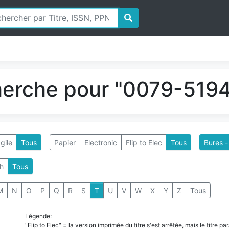
herche pour "0079-5194
gile
Tous
Papier
Electronic
Flip to Elec
Tous
Bures -
h
Tous
M
N
O
P
Q
R
S
T
U
V
W
X
Y
Z
Tous
Légende:
"Flip to Elec" = la version imprimée du titre s'est arrêtée, mais le titre 