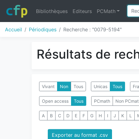
Bibliothèques
Editeurs
PCMath
Accueil
Périodiques
Recherche : "0079-5194"
Résultats de rec
Vivant
Non
Tous
Unicas
Tous
Fra
Open access
Tous
PCmath
Non PCmat
A
B
C
D
E
F
G
H
I
J
K
L
Exporter au format .csv