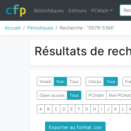
Bibliothèques
Editeurs
PCMath
Accueil
Périodiques
Recherche : "0079-5194"
Résultats de rec
Vivant
Non
Tous
Unicas
Tous
Fra
Open access
Tous
PCmath
Non PCmat
A
B
C
D
E
F
G
H
I
J
K
L
Exporter au format .csv