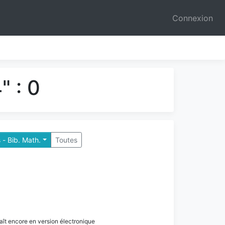
Connexion
" : 0
 - Bib. Math.
Toutes
paraît encore en version électronique