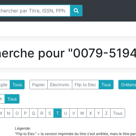
herche pour "0079-5194
gile
Tous
Papier
Electronic
Flip to Elec
Tous
Orléans
h
Tous
M
N
O
P
Q
R
S
T
U
V
W
X
Y
Z
Tous
Légende:
"Flip to Elec" = la version imprimée du titre s'est arrêtée, mais le titre 