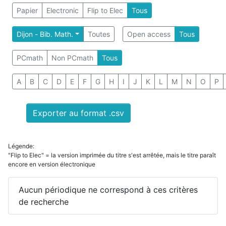
Papier
Electronic
Flip to Elec
Tous
Dijon - Bib. Math.
Toutes
Open access
Tous
PCmath
Non PCmath
Tous
A
B
C
D
E
F
G
H
I
J
K
L
M
N
O
P
Exporter au format .csv
Légende:
"Flip to Elec" = la version imprimée du titre s'est arrêtée, mais le titre paraît
encore en version électronique
Aucun périodique ne correspond à ces critères
de recherche