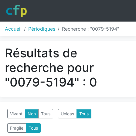
Accueil
Périodiques
Recherche : "0079-5194"
Résultats de
recherche pour
"0079-5194" : 0
Vivant
Non
Tous
Unicas
Tous
Fragile
Tous