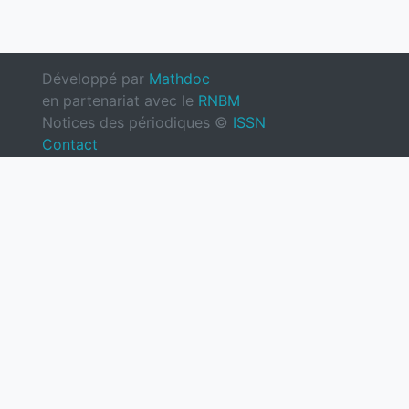
Développé par
Mathdoc
en partenariat avec le
RNBM
Notices des périodiques ©
ISSN
Contact