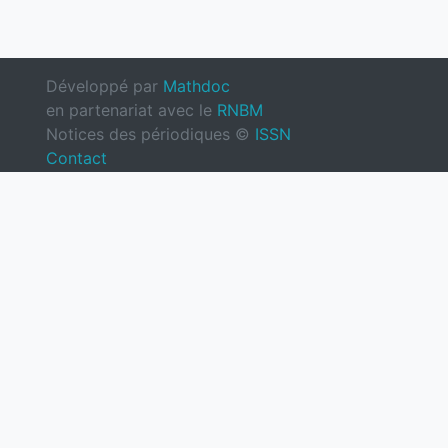
Développé par
Mathdoc
en partenariat avec le
RNBM
Notices des périodiques ©
ISSN
Contact