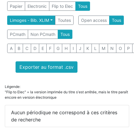
Papier
Electronic
Flip to Elec
Tous
Limoges - Bib. XLIM
Toutes
Open access
Tous
PCmath
Non PCmath
Tous
A
B
C
D
E
F
G
H
I
J
K
L
M
N
O
P
Exporter au format .csv
Légende:
"Flip to Elec" = la version imprimée du titre s'est arrêtée, mais le titre paraît
encore en version électronique
Aucun périodique ne correspond à ces critères
de recherche