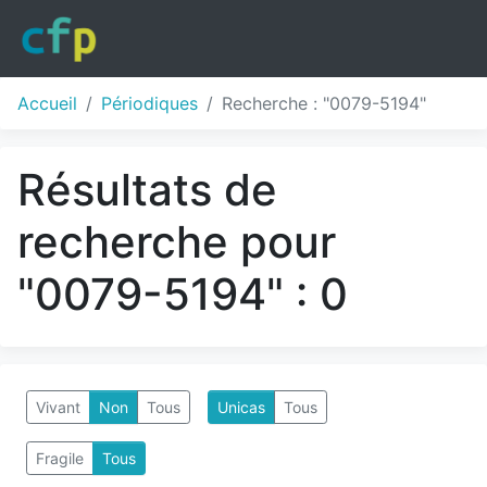
Accueil
Périodiques
Recherche : "0079-5194"
Résultats de
recherche pour
"0079-5194" : 0
Vivant
Non
Tous
Unicas
Tous
Fragile
Tous